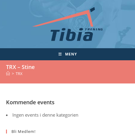
Skip
to
content
MENY
TRX – Stine
>
TRX
Kommende events
Ingen events i denne kategorien
Bli Medlem!