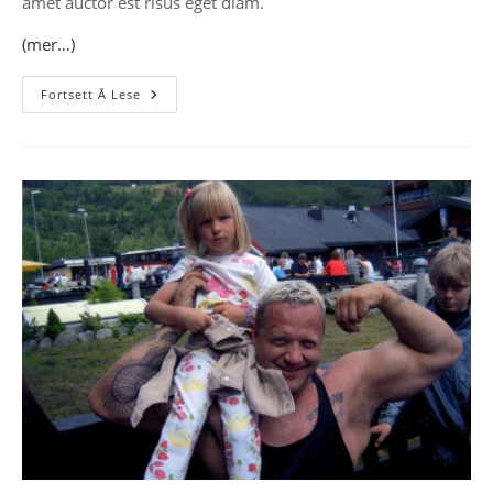
amet auctor est risus eget diam.
(mer…)
Dette
Fortsett Å Lese
Er
En
Nyhet
Til