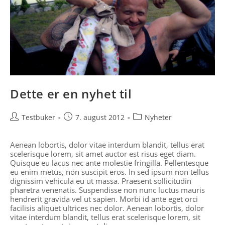
Dette er en nyhet til
Post
Post
Post
Testbuker
7. august 2012
Nyheter
author:
published:
category:
Aenean lobortis, dolor vitae interdum blandit, tellus erat
scelerisque lorem, sit amet auctor est risus eget diam.
Quisque eu lacus nec ante molestie fringilla. Pellentesque
eu enim metus, non suscipit eros. In sed ipsum non tellus
dignissim vehicula eu ut massa. Praesent sollicitudin
pharetra venenatis. Suspendisse non nunc luctus mauris
hendrerit gravida vel ut sapien. Morbi id ante eget orci
facilisis aliquet ultrices nec dolor. Aenean lobortis, dolor
vitae interdum blandit, tellus erat scelerisque lorem, sit