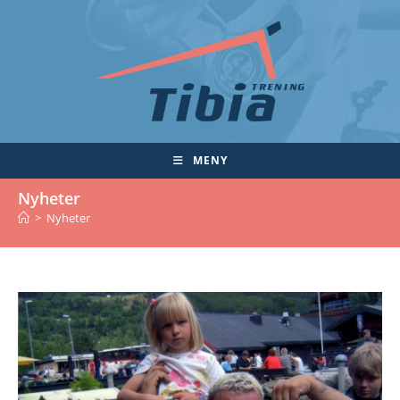
Skip
to
content
MENY
Nyheter
>
Nyheter