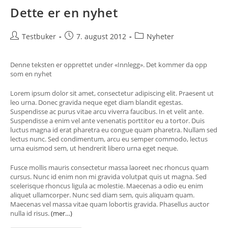
Dette er en nyhet
Post
Post
Post
Testbuker
7. august 2012
Nyheter
author:
published:
category:
Denne teksten er opprettet under «Innlegg». Det kommer da opp
som en nyhet
Lorem ipsum dolor sit amet, consectetur adipiscing elit. Praesent ut
leo urna. Donec gravida neque eget diam blandit egestas.
Suspendisse ac purus vitae arcu viverra faucibus. In et velit ante.
Suspendisse a enim vel ante venenatis porttitor eu a tortor. Duis
luctus magna id erat pharetra eu congue quam pharetra. Nullam sed
lectus nunc. Sed condimentum, arcu eu semper commodo, lectus
urna euismod sem, ut hendrerit libero urna eget neque.
Fusce mollis mauris consectetur massa laoreet nec rhoncus quam
cursus. Nunc id enim non mi gravida volutpat quis ut magna. Sed
scelerisque rhoncus ligula ac molestie. Maecenas a odio eu enim
aliquet ullamcorper. Nunc sed diam sem, quis aliquam quam.
Maecenas vel massa vitae quam lobortis gravida. Phasellus auctor
nulla id risus.
(mer…)