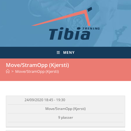
Skip
to
content
MENY
Move/StramOpp (Kjersti)
>
Move/StramOpp (Kjersti)
24/09/2020 18:45 - 19:30
DATO/TID
EVENT
TILGJENGELIGHET
STATUS
Move/StramOpp (Kjersti)
9 plasser