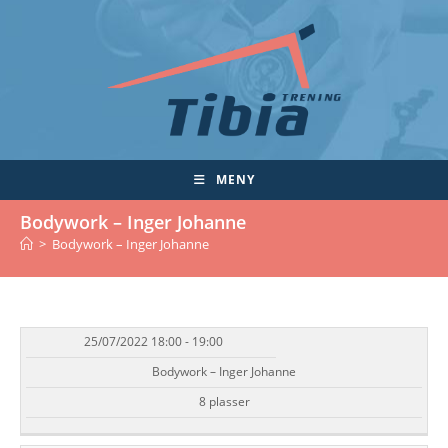
Skip
to
content
MENY
Bodywork – Inger Johanne
>
Bodywork – Inger Johanne
25/07/2022 18:00 - 19:00
DATO/TID
EVENT
TILGJENGELIGHET
STATUS
Bodywork – Inger Johanne
8 plasser