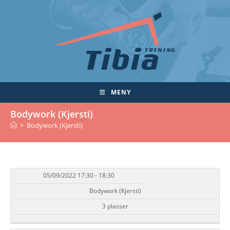
Skip
to
content
MENY
Bodywork (Kjersti)
>
Bodywork (Kjersti)
05/09/2022 17:30 - 18:30
DATO/TID
EVENT
TILGJENGELIGHET
STATUS
Bodywork (Kjersti)
3 plasser