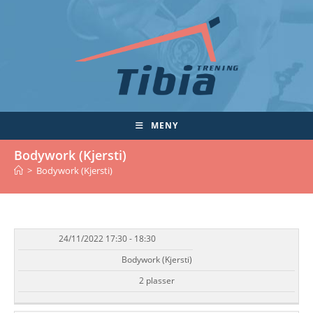
Skip
to
content
MENY
Bodywork (Kjersti)
>
Bodywork (Kjersti)
24/11/2022 17:30 - 18:30
DATO/TID
EVENT
TILGJENGELIGHET
STATUS
Bodywork (Kjersti)
2 plasser