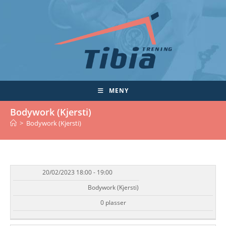
Skip
to
content
MENY
Bodywork (Kjersti)
>
Bodywork (Kjersti)
20/02/2023 18:00 - 19:00
DATO/TID
EVENT
TILGJENGELIGHET
STATUS
Bodywork (Kjersti)
0 plasser