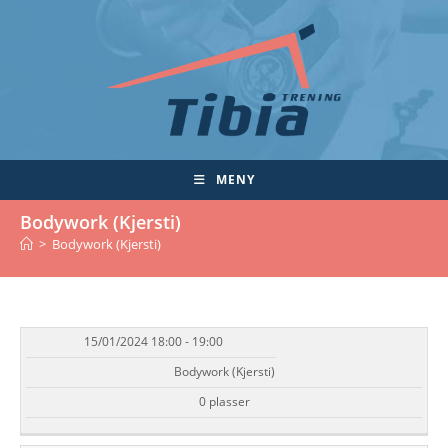
Skip
to
content
MENY
Bodywork (Kjersti)
>
Bodywork (Kjersti)
15/01/2024 18:00 - 19:00
DATO/TID
EVENT
TILGJENGELIGHET
STATUS
Bodywork (Kjersti)
0 plasser