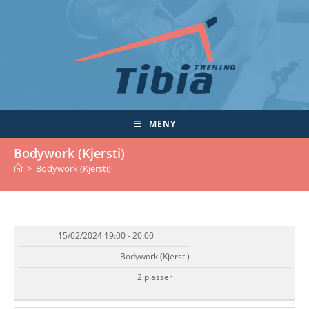
Skip
to
content
MENY
Bodywork (Kjersti)
>
Bodywork (Kjersti)
15/02/2024 19:00 - 20:00
DATO/TID
EVENT
TILGJENGELIGHET
STATUS
Bodywork (Kjersti)
2 plasser