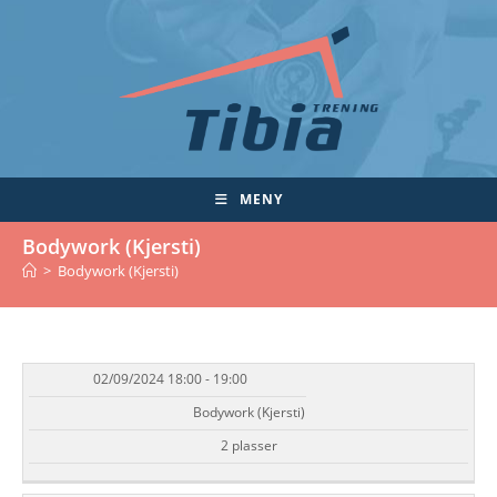
Skip
to
content
MENY
Bodywork (Kjersti)
>
Bodywork (Kjersti)
02/09/2024 18:00 - 19:00
DATO/TID
EVENT
TILGJENGELIGHET
STATUS
Bodywork (Kjersti)
2 plasser