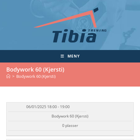
Skip
to
content
MENY
Bodywork 60 (Kjersti)
>
Bodywork 60 (Kjersti)
06/01/2025 18:00 - 19:00
DATO/TID
EVENT
TILGJENGELIGHET
STATUS
Bodywork 60 (Kjersti)
0 plasser