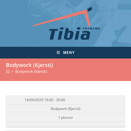
Skip
to
content
MENY
Bodywork (Kjersti)
>
Bodywork (Kjersti)
16/09/2020 19:00 - 20:00
DATO/TID
EVENT
TILGJENGELIGHET
STATUS
Bodywork (Kjersti)
1 plasser