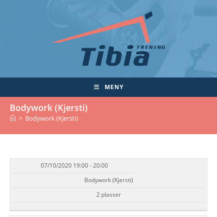
Skip
to
content
MENY
Bodywork (Kjersti)
>
Bodywork (Kjersti)
07/10/2020 19:00 - 20:00
DATO/TID
EVENT
TILGJENGELIGHET
STATUS
Bodywork (Kjersti)
2 plasser