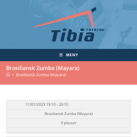
Skip
to
content
MENY
Brasiliansk Zumba (Mayara)
>
Brasiliansk Zumba (Mayara)
11/01/2023 19:10 - 20:10
DATO/TID
EVENT
TILGJENGELIGHET
STATUS
Brasiliansk Zumba (Mayara)
9 plasser