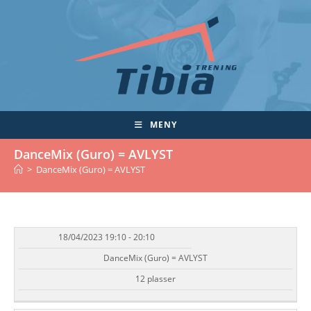
Skip
to
content
MENY
DanceMix (Guro) = AVLYST
>
DanceMix (Guro) = AVLYST
18/04/2023 19:10 - 20:10
DATO/TID
EVENT
TILGJENGELIGHET
STATUS
DanceMix (Guro) = AVLYST
12 plasser