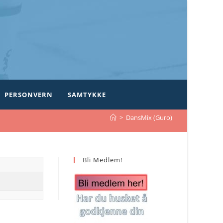
PERSONVERN
SAMTYKKE
>
DansMix (Guro)
Bli Medlem!