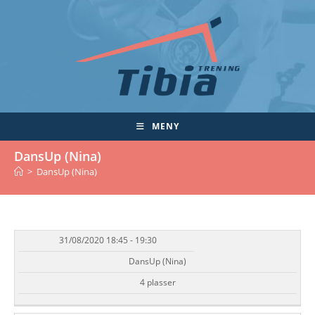
Skip
to
content
MENY
DansUp (Nina)
>
DansUp (Nina)
31/08/2020 18:45 - 19:30
DATO/TID
EVENT
TILGJENGELIGHET
STATUS
DansUp (Nina)
4 plasser