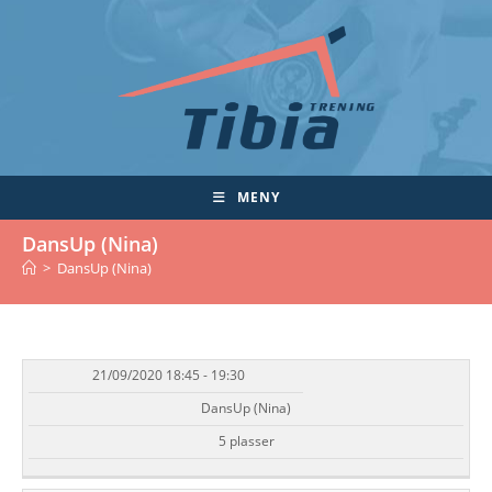
Skip
to
content
MENY
DansUp (Nina)
>
DansUp (Nina)
21/09/2020 18:45 - 19:30
DATO/TID
EVENT
TILGJENGELIGHET
STATUS
DansUp (Nina)
5 plasser