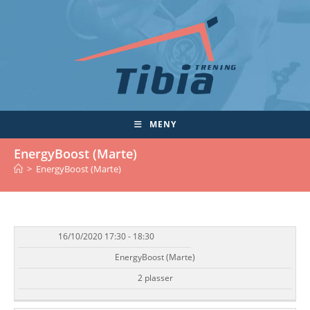
Skip
to
content
MENY
EnergyBoost (Marte)
>
EnergyBoost (Marte)
16/10/2020 17:30 - 18:30
DATO/TID
EVENT
TILGJENGELIGHET
STATUS
EnergyBoost (Marte)
2 plasser