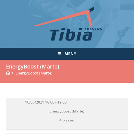
Skip
to
content
MENY
EnergyBoost (Marte)
>
EnergyBoost (Marte)
16/08/2021 18:00 - 19:00
DATO/TID
EVENT
TILGJENGELIGHET
STATUS
EnergyBoost (Marte)
4 plasser