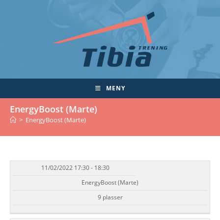
Skip
to
content
MENY
EnergyBoost (Marte)
>
EnergyBoost (Marte)
11/02/2022 17:30 - 18:30
DATO/TID
EVENT
TILGJENGELIGHET
STATUS
EnergyBoost (Marte)
9 plasser