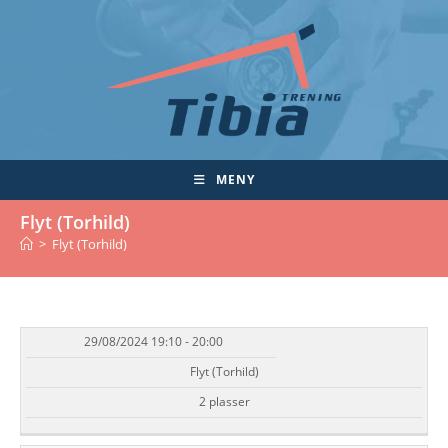
Skip
to
content
MENY
Flyt (Torhild)
>
Flyt (Torhild)
29/08/2024 19:10 - 20:00
DATO/TID
EVENT
TILGJENGELIGHET
STATUS
Flyt (Torhild)
2 plasser