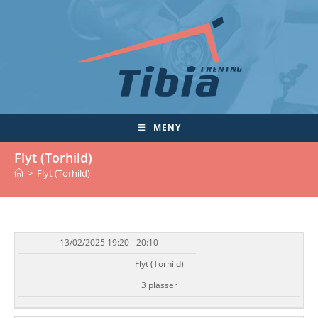
Skip
to
content
MENY
Flyt (Torhild)
>
Flyt (Torhild)
13/02/2025 19:20 - 20:10
DATO/TID
EVENT
TILGJENGELIGHET
STATUS
Flyt (Torhild)
3 plasser