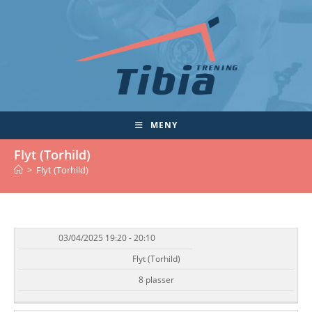
Skip
to
content
MENY
Flyt (Torhild)
>
Flyt (Torhild)
03/04/2025 19:20 - 20:10
DATO/TID
EVENT
TILGJENGELIGHET
STATUS
Flyt (Torhild)
8 plasser