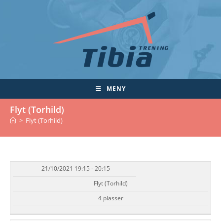
Skip
to
content
MENY
Flyt (Torhild)
>
Flyt (Torhild)
21/10/2021 19:15 - 20:15
DATO/TID
EVENT
TILGJENGELIGHET
STATUS
Flyt (Torhild)
4 plasser