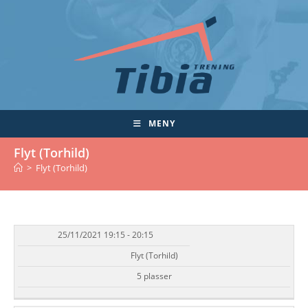
Skip
to
content
MENY
Flyt (Torhild)
>
Flyt (Torhild)
25/11/2021 19:15 - 20:15
DATO/TID
EVENT
TILGJENGELIGHET
STATUS
Flyt (Torhild)
5 plasser