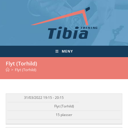
Skip
to
content
MENY
Flyt (Torhild)
>
Flyt (Torhild)
31/03/2022 19:15 - 20:15
DATO/TID
EVENT
TILGJENGELIGHET
STATUS
Flyt (Torhild)
15 plasser