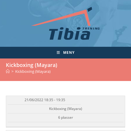
Skip
to
content
MENY
Kickboxing (Mayara)
>
Kickboxing (Mayara)
21/06/2022 18:35 - 19:35
DATO/TID
EVENT
TILGJENGELIGHET
STATUS
Kickboxing (Mayara)
6 plasser