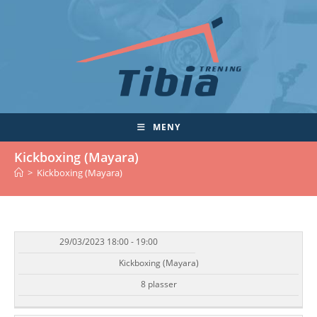
Skip
to
content
MENY
Kickboxing (Mayara)
>
Kickboxing (Mayara)
29/03/2023 18:00 - 19:00
DATO/TID
EVENT
TILGJENGELIGHET
STATUS
Kickboxing (Mayara)
8 plasser