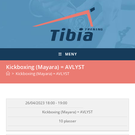
Skip
to
content
MENY
Kickboxing (Mayara) = AVLYST
>
Kickboxing (Mayara) = AVLYST
26/04/2023 18:00 - 19:00
DATO/TID
EVENT
TILGJENGELIGHET
STATUS
Kickboxing (Mayara) = AVLYST
10 plasser