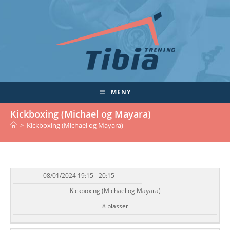
Skip
to
content
MENY
Kickboxing (Michael og Mayara)
>
Kickboxing (Michael og Mayara)
08/01/2024 19:15 - 20:15
DATO/TID
EVENT
TILGJENGELIGHET
STATUS
Kickboxing (Michael og Mayara)
8 plasser