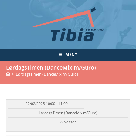
Skip
to
content
MENY
LørdagsTimen (DanceMix m/Guro)
>
LørdagsTimen (DanceMix m/Guro)
22/02/2025 10:00 - 11:00
DATO/TID
EVENT
TILGJENGELIGHET
STATUS
LørdagsTimen (DanceMix m/Guro)
8 plasser