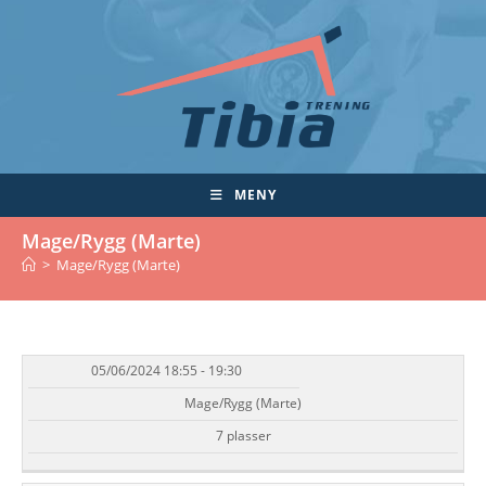
Skip
to
content
MENY
Mage/Rygg (Marte)
>
Mage/Rygg (Marte)
05/06/2024 18:55 - 19:30
DATO/TID
EVENT
TILGJENGELIGHET
STATUS
Mage/Rygg (Marte)
7 plasser