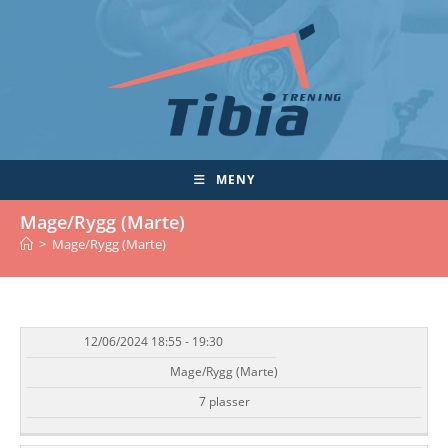
Skip
to
content
MENY
Mage/Rygg (Marte)
>
Mage/Rygg (Marte)
12/06/2024 18:55 - 19:30
DATO/TID
EVENT
TILGJENGELIGHET
STATUS
Mage/Rygg (Marte)
7 plasser