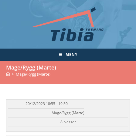
Skip
to
content
MENY
Mage/Rygg (Marte)
>
Mage/Rygg (Marte)
20/12/2023 18:55 - 19:30
DATO/TID
EVENT
TILGJENGELIGHET
STATUS
Mage/Rygg (Marte)
8 plasser