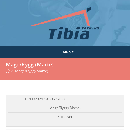
Skip
to
content
MENY
Mage/Rygg (Marte)
>
Mage/Rygg (Marte)
13/11/2024 18:50 - 19:30
DATO/TID
EVENT
TILGJENGELIGHET
STATUS
Mage/Rygg (Marte)
3 plasser