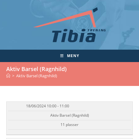
Skip
to
content
MENY
Aktiv Barsel (Ragnhild)
>
Aktiv Barsel (Ragnhild)
18/06/2024 10:00 - 11:00
DATO/TID
EVENT
TILGJENGELIGHET
STATUS
Aktiv Barsel (Ragnhild)
11 plasser