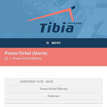
Skip
to
content
MENY
Power/Sirkel (Marte)
>
Power/Sirkel (Marte)
29/09/2020 19:35 - 20:35
DATO/TID
EVENT
TILGJENGELIGHET
STATUS
Power/Sirkel (Marte)
4 plasser