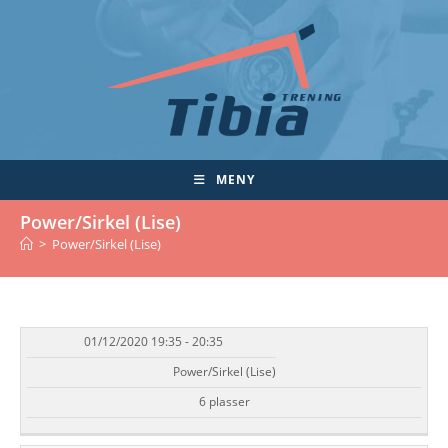
Skip
to
content
MENY
Power/Sirkel (Lise)
>
Power/Sirkel (Lise)
01/12/2020 19:35 - 20:35
DATO/TID
EVENT
TILGJENGELIGHET
STATUS
Power/Sirkel (Lise)
6 plasser