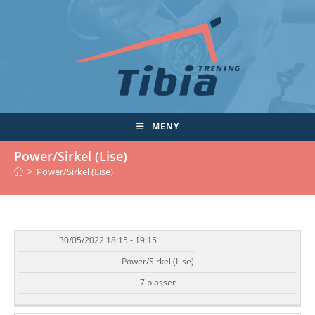
Skip
to
content
MENY
Power/Sirkel (Lise)
>
Power/Sirkel (Lise)
30/05/2022 18:15 - 19:15
DATO/TID
EVENT
TILGJENGELIGHET
STATUS
Power/Sirkel (Lise)
7 plasser