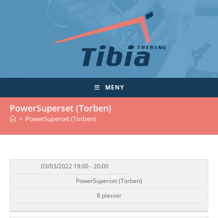
Skip
to
content
MENY
PowerSuperset (Torben)
>
PowerSuperset (Torben)
03/03/2022 19:00 - 20:00
DATO/TID
EVENT
TILGJENGELIGHET
STATUS
PowerSuperset (Torben)
8 plasser