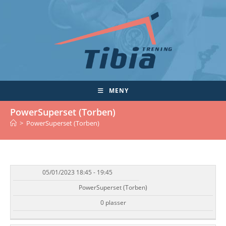
Skip
to
content
MENY
PowerSuperset (Torben)
>
PowerSuperset (Torben)
05/01/2023 18:45 - 19:45
DATO/TID
EVENT
TILGJENGELIGHET
STATUS
PowerSuperset (Torben)
0 plasser