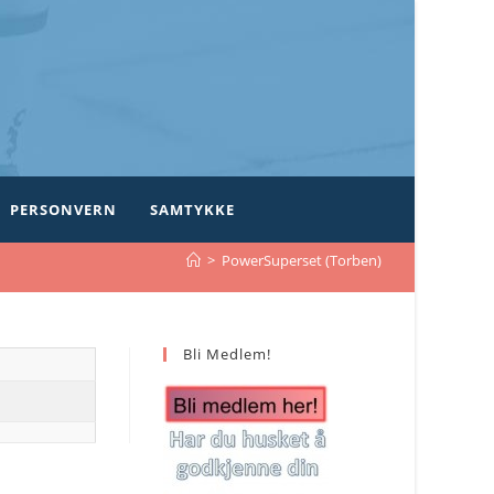
PERSONVERN
SAMTYKKE
>
PowerSuperset (Torben)
Bli Medlem!