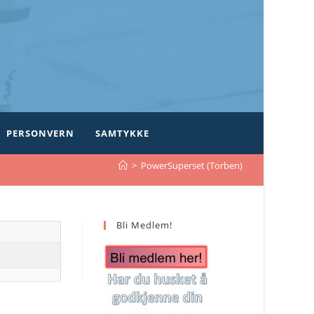
PERSONVERN
SAMTYKKE
>
PowerSuperset (Torben)
Bli Medlem!