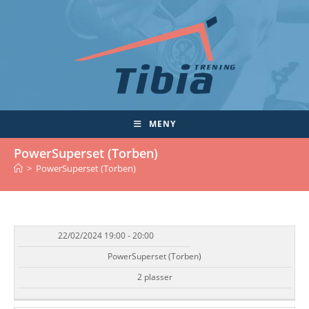
Skip
to
content
MENY
PowerSuperset (Torben)
>
PowerSuperset (Torben)
22/02/2024 19:00 - 20:00
DATO/TID
EVENT
TILGJENGELIGHET
STATUS
PowerSuperset (Torben)
2 plasser