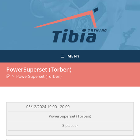
Skip
to
content
MENY
PowerSuperset (Torben)
>
PowerSuperset (Torben)
05/12/2024 19:00 - 20:00
DATO/TID
EVENT
TILGJENGELIGHET
STATUS
PowerSuperset (Torben)
3 plasser