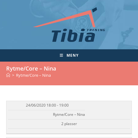
Skip
to
content
MENY
Rytme/Core – Nina
>
Rytme/Core – Nina
24/06/2020 18:00 - 19:00
DATO/TID
EVENT
TILGJENGELIGHET
STATUS
Rytme/Core – Nina
2 plasser