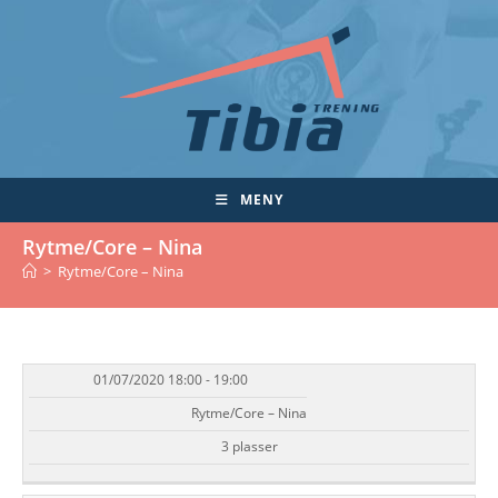
Skip
to
content
MENY
Rytme/Core – Nina
>
Rytme/Core – Nina
01/07/2020 18:00 - 19:00
DATO/TID
EVENT
TILGJENGELIGHET
STATUS
Rytme/Core – Nina
3 plasser