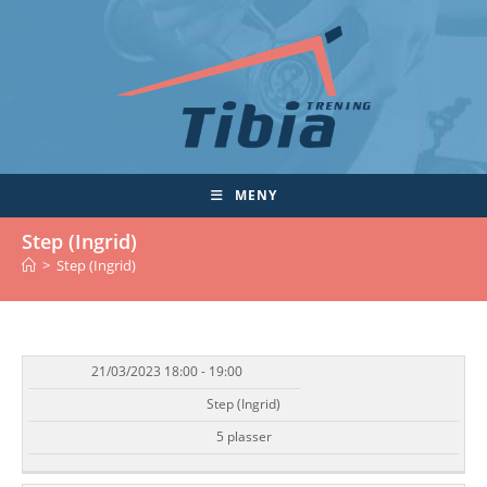
Skip
to
content
MENY
Step (Ingrid)
>
Step (Ingrid)
21/03/2023 18:00 - 19:00
DATO/TID
EVENT
TILGJENGELIGHET
STATUS
Step (Ingrid)
5 plasser