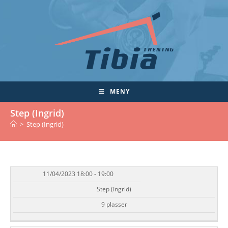
Skip
to
content
MENY
Step (Ingrid)
>
Step (Ingrid)
11/04/2023 18:00 - 19:00
DATO/TID
EVENT
TILGJENGELIGHET
STATUS
Step (Ingrid)
9 plasser